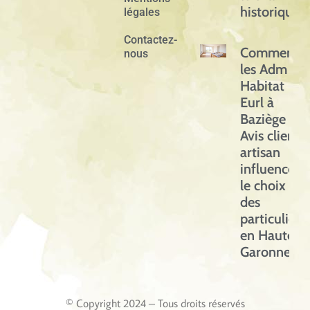
historique
légales
Contactez-
Comment
nous
les Adm
Habitat
Eurl à
Baziège –
Avis clients
artisan
influencent
le choix
des
particuliers
en Haute-
Garonne
© Copyright 2024 – Tous droits réservés